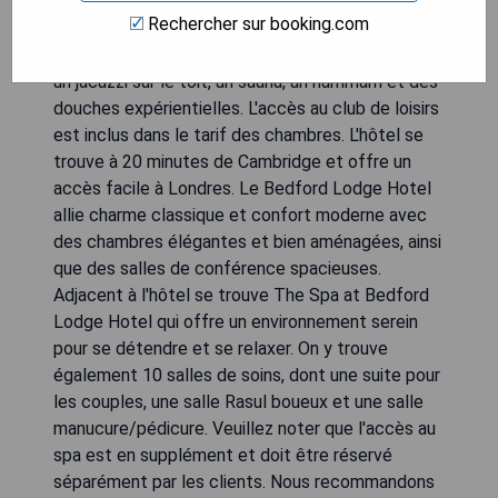
intérieure de 15 mètres, un jacuzzi, un sauna et
Rechercher sur booking.com
des hammams. Les installations comprennent
également une piscine thermale et hydrothérapie,
un jacuzzi sur le toit, un sauna, un hammam et des
douches expérientielles. L'accès au club de loisirs
est inclus dans le tarif des chambres. L'hôtel se
trouve à 20 minutes de Cambridge et offre un
accès facile à Londres. Le Bedford Lodge Hotel
allie charme classique et confort moderne avec
des chambres élégantes et bien aménagées, ainsi
que des salles de conférence spacieuses.
Adjacent à l'hôtel se trouve The Spa at Bedford
Lodge Hotel qui offre un environnement serein
pour se détendre et se relaxer. On y trouve
également 10 salles de soins, dont une suite pour
les couples, une salle Rasul boueux et une salle
manucure/pédicure. Veuillez noter que l'accès au
spa est en supplément et doit être réservé
séparément par les clients. Nous recommandons