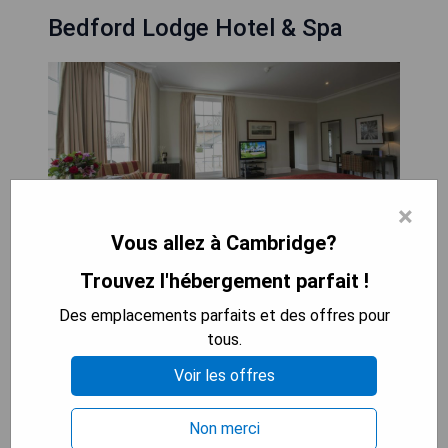
Bedford Lodge Hotel & Spa
×
Vous allez à Cambridge?
Trouvez l'hébergement parfait !
Niché au milieu de jardins de roses, le Bedford
Lodge Hotel & Spa est un hôtel paisible dont
Des emplacements parfaits et des offres pour
l'architecture remonte au XVIIe siècle. Il dispose
tous.
d'installations modernes luxueuses et propose
Voir les offres
une excellente cuisine primée dans son restaurant
Squires. L'hôtel possède également un club de
santé de premier ordre comprenant une piscine
Non merci