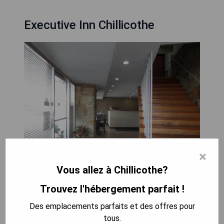
Executive Inn Chillicothe
×
Vous allez à Chillicothe?
Trouvez l'hébergement parfait !
Situé à 1 mile de l'autoroute 35, le motel
Executive Inn Chillicothe dans l'Ohio se trouve à
Des emplacements parfaits et des offres pour
seulement 7 minutes en voiture du parc historique
tous.
national Hopewell Culture. Les chambres