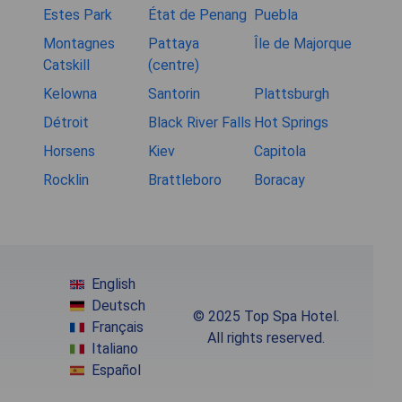
Estes Park
État de Penang
Puebla
Montagnes
Pattaya
Île de Majorque
Catskill
(centre)
Kelowna
Santorin
Plattsburgh
Détroit
Black River Falls
Hot Springs
Horsens
Kiev
Capitola
Rocklin
Brattleboro
Boracay
English
Deutsch
© 2025 Top Spa Hotel.
Français
All rights reserved.
Italiano
Español