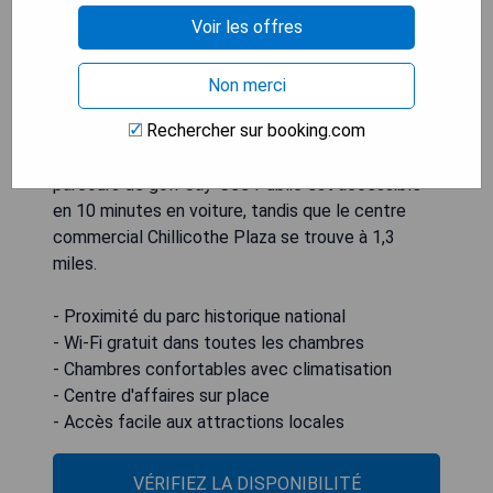
traditionnelles disposent d'une connexion Wi-Fi
Voir les offres
gratuite et d'une télévision par câble. Les
chambres sont décorées avec des meubles en
Non merci
bois et comprennent la climatisation. Un centre
Rechercher sur booking.com
d'affaires proposant des services de fax et de
photocopie est également disponible. Le
parcours de golf Jay-Cee Public est accessible
en 10 minutes en voiture, tandis que le centre
commercial Chillicothe Plaza se trouve à 1,3
miles.
- Proximité du parc historique national
- Wi-Fi gratuit dans toutes les chambres
- Chambres confortables avec climatisation
- Centre d'affaires sur place
- Accès facile aux attractions locales
VÉRIFIEZ LA DISPONIBILITÉ