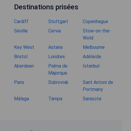
Destinations prisées
Cardiff
Stuttgart
Copenhague
Séville
Cervia
Stow-on-the-
Wold
Key West
Astana
Melbourne
Bristol
Londres
Adélaïde
Aberdeen
Palma de
Istanbul
Majorque
Paris
Dubrovnik
Sant Antoni de
Portmany
Málaga
Tampa
Sarasota