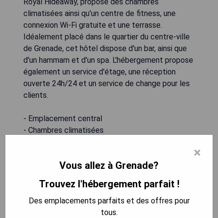
Royal Hideaway, propose des chambres
climatisées ainsi qu'un centre de fitness, une
connexion Wi-Fi gratuite et une terrasse.
Idéalement placé dans le quartier du centre-ville
de Grenade, cet hôtel dispose d'un bar, ainsi que
d'un hammam et d'un spa. L'hébergement propose
également un service d'étage, une réception
ouverte 24h/24 et un service de change pour les
clients.
- Emplacement central
- Chambres climatisées
- Spa et hammam sur place
×
- Centre de fitness disponible
Vous allez à Grenade?
- Service attentionné 24h/24
Trouvez l'hébergement parfait !
VÉRIFIEZ LA DISPONIBILITÉ
Des emplacements parfaits et des offres pour
tous.