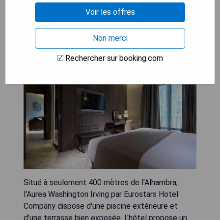
Voir les offres
Áurea Washington Irving by
Eurostars Hotel Company
Non merci
Rechercher sur booking.com
Situé à seulement 400 mètres de l'Alhambra,
l'Aurea Washington Irving par Eurostars Hotel
Company dispose d'une piscine extérieure et
d'une terrasse bien exposée. L'hôtel propose un