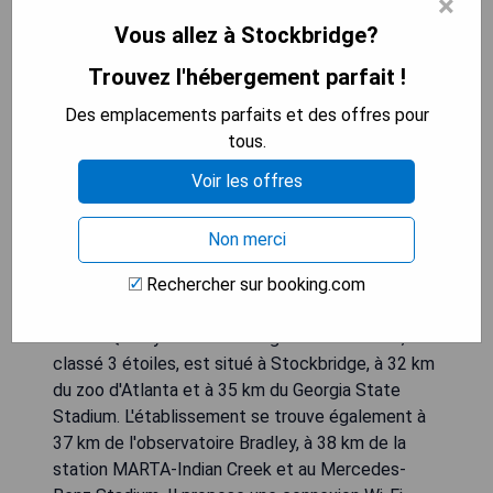
×
South
Vous allez à Stockbridge?
Trouvez l'hébergement parfait !
Des emplacements parfaits et des offres pour
tous.
Voir les offres
Non merci
Rechercher sur booking.com
L'hôtel Quality Inn Stockbridge Atlanta South,
classé 3 étoiles, est situé à Stockbridge, à 32 km
du zoo d'Atlanta et à 35 km du Georgia State
Stadium. L'établissement se trouve également à
37 km de l'observatoire Bradley, à 38 km de la
station MARTA-Indian Creek et au Mercedes-