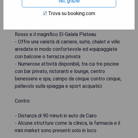
No, grazie
Pro:
Trova su booking.com
- Hotel di lusso con piscina all'aperto
- Resort elegante a 5 stelle con vista sul Mar
Rosso e il magnifico El-Galala Plateau
- Offre una varietà di camere, suite, chalet e ville
arredate in modo confortevole ed equipaggiate
con balcone o terrazza privata
- Numerose attività disponibili, tra cui tre piscine
con bar privato, ristoranti e lounge, centro
benessere e spa, campo da cinque contro cinque,
pallavolo sulla spiaggia e sport acquatici
Contro:
- Distanza di 90 minuti in auto da Cairo
- Alcune strutture come la clinica, la farmacia e il
mini market sono presenti solo in loco