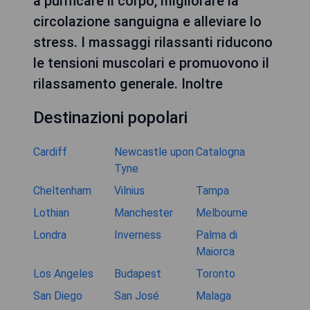
a purificare il corpo, migliorare la
circolazione sanguigna e alleviare lo
stress. I massaggi rilassanti riducono
le tensioni muscolari e promuovono il
rilassamento generale. Inoltre
Destinazioni popolari
Cardiff
Newcastle upon
Catalogna
Tyne
Cheltenham
Vilnius
Tampa
Lothian
Manchester
Melbourne
Londra
Inverness
Palma di
Maiorca
Los Angeles
Budapest
Toronto
San Diego
San José
Malaga