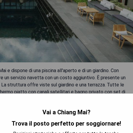
ai e dispone di una piscina all'aperto e di un giardino. Con
re un servizio navetta con un costo aggiuntivo. È presente un
. La struttura offre viste sul giardino e una terrazza. Tutte le
ermo piatto con canali satellitari e bagno privato con set di
 offre alcune camere con vista sulle montagne, mentre ogni
includono aria condizionata e scrivania. Ogni mattina è
Vai a Chiang Mai?
ra. Il personale della reception parla tedesco, inglese e
asi momento del giorno o della notte. Ton Payom Market dista 1,3
Trova il posto perfetto per soggiornare!
in si trova a 2,2 km dalla struttura. L'aeroporto più vicino è