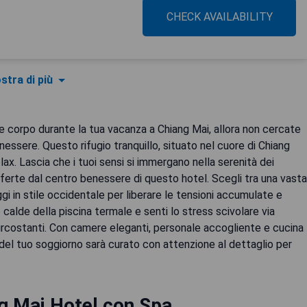
CHECK AVAILABILITY
stra di più
e corpo durante la tua vacanza a Chiang Mai, allora non cercate
nessere. Questo rifugio tranquillo, situato nel cuore di Chiang
elax. Lascia che i tuoi sensi si immergano nella serenità dei
offerte dal centro benessere di questo hotel. Scegli tra una vasta
gi in stile occidentale per liberare le tensioni accumulate e
ue calde della piscina termale e senti lo stress scivolare via
rcostanti. Con camere eleganti, personale accogliente e cucina
o del tuo soggiorno sarà curato con attenzione al dettaglio per
g Mai Hotel con Spa