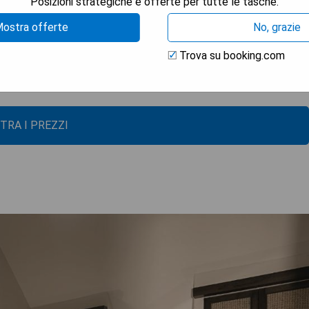
Posizioni strategiche e offerte per tutte le tasche.
m dal resort.
ostra offerte
No, grazie
le
Trova su booking.com
e i clienti
TRA I PREZZI