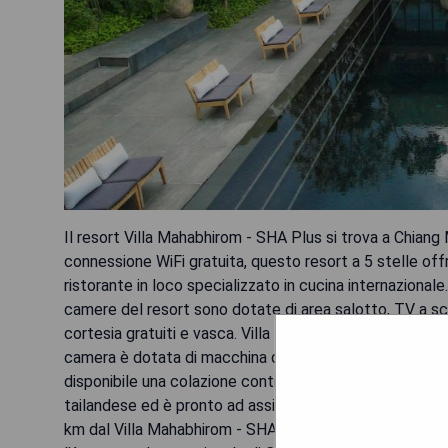
Il resort Villa Mahabhirom - SHA Plus si trova a Chiang M
connessione WiFi gratuita, questo resort a 5 stelle off
ristorante in loco specializzato in cucina internazionale
camere del resort sono dotate di area salotto, TV a sch
cortesia gratuiti e vasca. Villa Mahabhirom - SHA Plus
camera è dotata di macchina da caffè. Tutte le camere 
disponibile una colazione continentale presso la struttu
tailandese ed è pronto ad assistere i clienti in qualsi
km dal Villa Mahabhirom - SHA Plus, mentre Nimman Haem