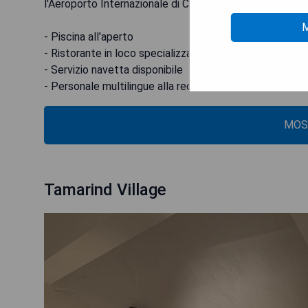
l'Aeroporto Internazionale di Chiang Mai, situato a 4,4 k
M
- Piscina all'aperto
- Ristorante in loco specializzato in cucina internaziona
- Servizio navetta disponibile
- Personale multilingue alla reception pronto ad assister
MOS
Tamarind Village