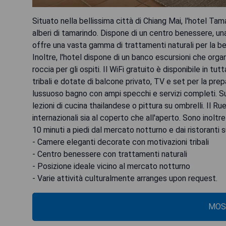
Situato nella bellissima città di Chiang Mai, l'hotel T
alberi di tamarindo. Dispone di un centro benessere, una 
offre una vasta gamma di trattamenti naturali per la bel
Inoltre, l'hotel dispone di un banco escursioni che organ
roccia per gli ospiti. Il WiFi gratuito è disponibile in 
tribali e dotate di balcone privato, TV e set per la pr
lussuoso bagno con ampi specchi e servizi completi. Su 
lezioni di cucina thailandese o pittura su ombrelli. Il 
internazionali sia al coperto che all'aperto. Sono inoltre
10 minuti a piedi dal mercato notturno e dai ristoranti s
- Camere eleganti decorate con motivazioni tribali
- Centro benessere con trattamenti naturali
- Posizione ideale vicino al mercato notturno
- Varie attività culturalmente arranges upon request.
MOS