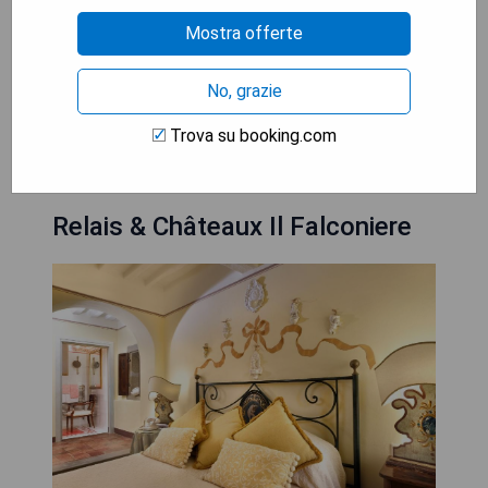
Spaziergänge
Mostra offerte
- Aperitifs an der Cheese Bar im Freien genießen
- Ruhige Lage in der Nähe von Cortona
No, grazie
MOSTRA I PREZZI
Trova su booking.com
Relais & Châteaux Il Falconiere