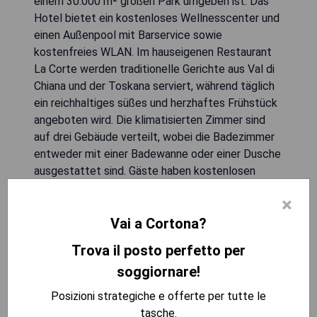
einem 30.000 m² großen Park umgeben ist. Das
Hotel bietet ein kostenloses Wellnesscenter und
einen Außenpool mit Barservice sowie
kostenfreies WLAN. Im hauseigenen Restaurant
La Corte werden traditionelle Gerichte aus Val di
Chiana und der Toskana serviert, während täglich
ein reichhaltiges süßes und herzhaftes Frühstück
angeboten wird. Die klimatisierten Zimmer sind
auf drei Gebäude verteilt, wobei die Badezimmer
entweder mit einer Badewanne oder einer Dusche
ausgestattet sind. Gäste haben kostenlosen
Zugang zum Wellnessbereich, der einen beheizten
×
Pool mit Hydromassagejets, Unterwassermusik
Vai a Cortona?
und Chromotherapie umfasst, sowie zu einem
Türkischen Bad, einer Sauna und einer Salzgrotte.
Trova il posto perfetto per
soggiornare!
- Kostenloser Zugang zum Wellnessbereich
- Traditionelle toskanische Küche im Restaurant
Posizioni strategiche e offerte per tutte le
- Schöne Parkanlage für entspannende
tasche.