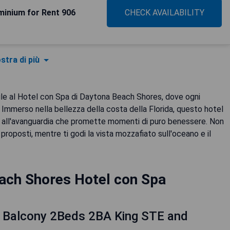
inium for Rent 906
CHECK AVAILABILITY
stra di più
bile al Hotel con Spa di Daytona Beach Shores, dove ogni
. Immerso nella bellezza della costa della Florida, questo hotel
a all'avanguardia che promette momenti di puro benessere. Non
 proposti, mentre ti godi la vista mozzafiato sull'oceano e il
ach Shores Hotel con Spa
 Balcony 2Beds 2BA King STE and