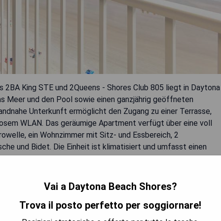
 2BA King STE und 2Queens - Shores Club 805 liegt in Daytona
das Meer und den Pool sowie einen ganzjährig geöffneten
randnahe Unterkunft ermöglicht den Zugang zu einer Terrasse,
nlosem WLAN. Das geräumige Apartment verfügt über eine voll
owelle, ein Wohnzimmer mit Sitz- und Essbereich, 2
 und Bidet. Die Einheit ist klimatisiert und umfasst einen
hbildfernseher mit Kabelkanälen. Für Gäste mit Kindern sind
handen. Ein Fahrradverleihservice und ein privater
ung.
Vai a Daytona Beach Shores?
Trova il posto perfetto per soggiornare!