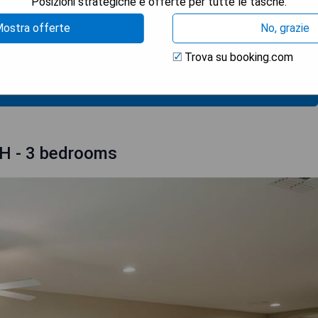
Posizioni strategiche e offerte per tutte le tasche.
ostra offerte
No, grazie
Trova su booking.com
TRA I PREZZI
H - 3 bedrooms