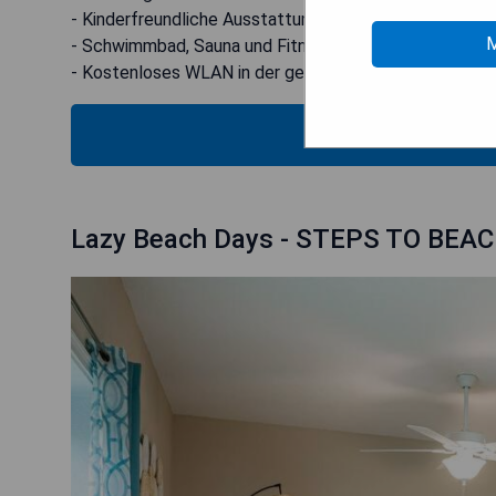
- Kinderfreundliche Ausstattung verfügbar
M
- Schwimmbad, Sauna und Fitnessraum vor Ort
- Kostenloses WLAN in der gesamten Unterkunft
MOS
Lazy Beach Days - STEPS TO BEAC