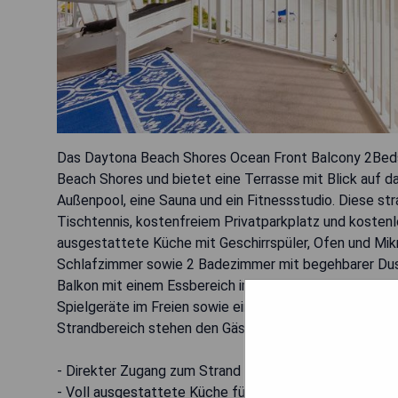
Das Daytona Beach Shores Ocean Front Balcony 2Beds
Beach Shores und bietet eine Terrasse mit Blick auf 
Außenpool, eine Sauna und ein Fitnessstudio. Diese st
Tischtennis, kostenfreiem Privatparkplatz und koste
ausgestattete Küche mit Geschirrspüler, Ofen und Mikr
Schlafzimmer sowie 2 Badezimmer mit begehbarer Dusche
Balkon mit einem Essbereich im Freien sowie einen Flac
Spielgeräte im Freien sowie ein Baby-Sicherheitstor vor
Strandbereich stehen den Gästen ebenfalls zur Verfüg
- Direkter Zugang zum Strand
- Voll ausgestattete Küche für Selbstversorger