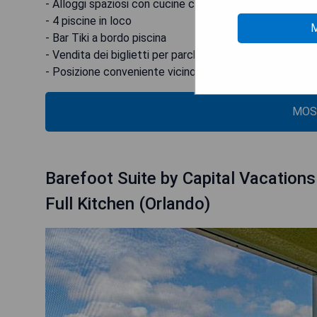
- Alloggi spaziosi con cucine completamente attrezza
- 4 piscine in loco
M
- Bar Tiki a bordo piscina
- Vendita dei biglietti per parchi tematici
- Posizione conveniente vicino alle attrazioni principali
MOS
Barefoot Suite by Capital Vacatio
Full Kitchen (Orlando)