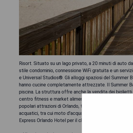
Risort. Situato su un lago privato, a 20 minuti di auto d
stile condominio, connessione WiFi gratuita e un serv
e Universal Studios®. Gli alloggi spaziosi del Summer B
hanno cucine completamente attrezzate. Il Summer Bay 
piscina. La struttura offre anche la vendita dei biglietti
centro fitness e market alimentare. Il Summer Bay Orla
popolari attrazioni di Orlando, tra cui SeaWorld e Univ
acquatici, tra cui moto d'acqua e canoa. Tutte le preno
Express Orlando Hotel per il check-in situato sulla dest