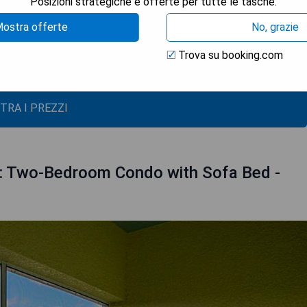
Posizioni strategiche e offerte per tutte le tasche.
te
ostra offerte
No, grazie
Trova su booking.com
 di Orlando
TRA I PREZZI
ns: Two-Bedroom Condo with Sofa Bed -