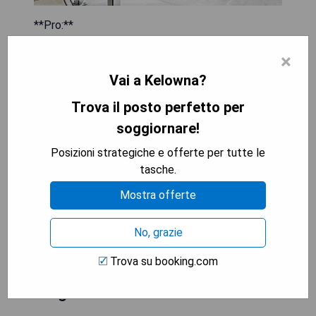
**Pro:**
- Jacuzzi privato in camera
×
- Posizione centrale a Kelowna
- Colazione inclusa nel prezzo
Vai a Kelowna?
- Personale cordiale e disponibile
Trova il posto perfetto per
**Contro:**
soggiornare!
- Costo elevato rispetto ad altri hotel della zona
Posizioni strategiche e offerte per tutte le
- Parcheggio limitato
tasche.
Mostra offerte
MOSTRA I PREZZI
No, grazie
Trova su booking.com
A Vacation Paradise at Quail
Ridge B&B