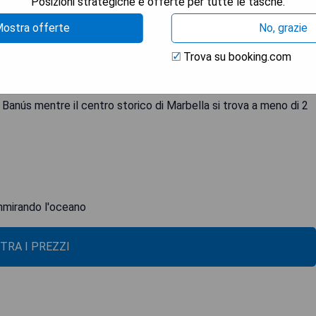
Posizioni strategiche e offerte per tutte le tasche.
vista sul mare, sui giardini dell'hotel o sulle montagne. Sono
onica e minibar. Tutte le camere dispongono di connessione WiFi
ostra offerte
No, grazie
la piscina coperta riscaldata e alla palestra. L'hotel dispone
 spa include bagno turco, vasca idromassaggio e sauna ed offre
Trova su booking.com
orante griglia specializzato in bistecche e piatti mediterranei e
ese con vista sull'oceano. Situato sulla popolare Costa del Sol,
Banús mentre il centro storico di Marbella si trova a meno di 2
ammirando l'oceano
TRA I PREZZI