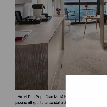
L'Hotel Don Pepe Gran Meliá è situato di fronte al mare,
piscine all'aperto circondate da giardini e una spa; ogn