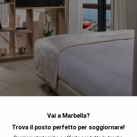
Vai a Marbella?
 a 15 minuti a piedi dal centro storico di Marbella. Offre 3
Trova il posto perfetto per soggiornare!
i lussuosa camera dispone di un grande televisore al plasma. Le