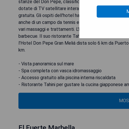
stanze del Don Pepe, classificato con 5 stelle, offrono 
dotate di TV satellitare interattiva, cassaforte elettr
M
gratuita. Gli ospiti dell'hotel hanno accesso gratuito al
anche di un campo da tennis e due campi da paddle. La
vari massaggi e trattamenti. L'hotel vanta anche un rist
barbecue. Il suo ristorante Tahini serve cucina giappon
l'Hotel Don Pepe Gran Meliá dista solo 6 km da Puerto 
km.
- Vista panoramica sul mare
- Spa completa con vasca idromassaggio
- Accesso gratuito alla piscina interna riscaldata
- Ristorante Tahini per gustare la cucina giapponese 
MOS
El Fuerte Marbella