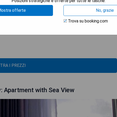
dence le camere sono equipaggiate con biancheria da letto e
Posizioni strategiche e offerte per tutte le tasche.
iatica, vegetariana o vegana presso la struttura. I punti
ostra offerte
No, grazie
includono The Stadthuys, Menara Taming Sari e Porta de Santiago.
 Melaka, situato a 8 km dal 5 Heeren Museum Residence.
Trova su booking.com
TRA I PREZZI
w: Apartment with Sea View