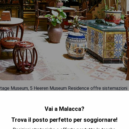
eritage Museum, 5 Heeren Museum Residence offre sistemazioni
struito nel XIX secolo, questo hotel a 3 stelle si trova a meno di
ca e a 500 metri dal Cheng Hoon Teng Temple. L'hotel offre
Vai a Malacca?
rto a pagamento. Tutte le camere sono dotate di aria
ali satellitari, cassaforte e bagno privato con doccia, set di
Trova il posto perfetto per soggiornare!
n bollitore; alcune dispongono di balcone mentre altre offrono