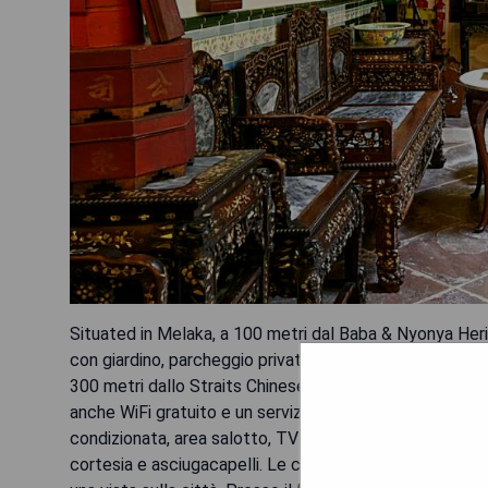
Situated in Melaka, a 100 metri dal Baba & Nyonya H
con giardino, parcheggio privato gratuito e terrazza. Co
300 metri dallo Straits Chinese Jewelry Museum Malac
anche WiFi gratuito e un servizio navetta per l'aeropo
condizionata, area salotto, TV a schermo piatto con can
cortesia e asciugacapelli. Le camere includono anche u