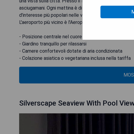
una vista sulla città. Presso il 5 Heeren Museum Resi
asciugamani. Ogni mattina è disponibile una colazione as
M
d'interesse più popolari nelle vicinanze dell'alloggio 
L'aeroporto più vicino è l'Aeroporto Internazionale di
- Posizione centrale nel cuore di Melaka
- Giardino tranquillo per rilassarsi
- Camere confortevoli dotate di aria condizionata
- Colazione asiatica o vegetariana inclusa nella tariffa
MOS
Silverscape Seaview With Pool Vie