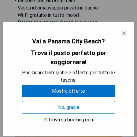
- Balcone con vista sul mare
- Vasca idromassaggio privata in bagno
- Wi-Fi gratuito in tutto l'hotel
- Parcheggio privato disponibile in loco
×
Contro:
Vai a Panama City Beach?
- La lavastoviglie potrebbe non essere
sufficientemente efficiente
Trova il posto perfetto per
- Potrebbe essere necessario portare il proprio
soggiornare!
caffè per la macchina del caffè.
Posizioni strategiche e offerte per tutte le
tasche.
MOSTRA I PREZZI
Mostra offerte
No, grazie
Laketown Wharf 1717: Family
Trova su booking.com
Room with Balcony