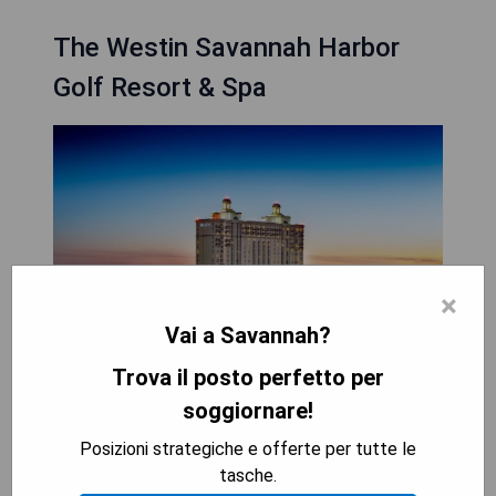
The Westin Savannah Harbor
Golf Resort & Spa
×
Vai a Savannah?
Trova il posto perfetto per
soggiornare!
Das Westin Savannah Harbor Golf Resort & Spa
liegt im Savannah River District, neben dem
Posizioni strategiche e offerte per tutte le
Savannah International Trade and Convention
tasche.
Center. Dieses Hotel in Georgia bietet ein