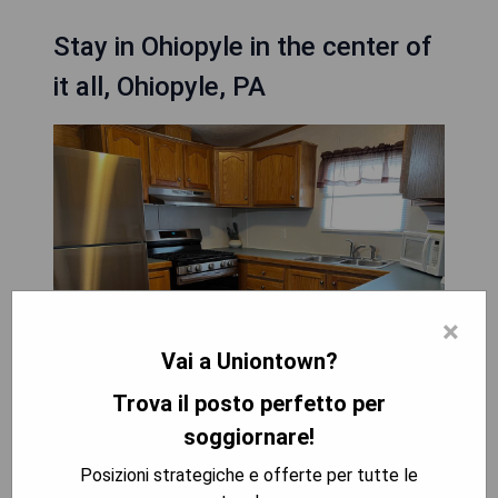
Stay in Ohiopyle in the center of
it all, Ohiopyle, PA
×
Vai a Uniontown?
Trova il posto perfetto per
soggiornare!
In Farmington, 6,7 km von Fallingwater und 35 km
vom Seven Springs Mountain Resort entfernt,
Posizioni strategiche e offerte per tutte le
bietet das Stay in Ohiopyle im Herzen von