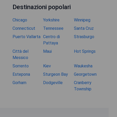
Destinazioni popolari
Chicago
Yorkshire
Winnipeg
Connecticut
Tennessee
Santa Cruz
Puerto Vallarta
Centro di
Strasburgo
Pattaya
Città del
Maui
Hot Springs
Messico
Sorrento
Kiev
Waukesha
Estepona
Sturgeon Bay
Georgetown
Gorham
Dodgeville
Cranberry
Township