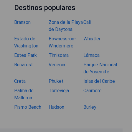
Destinos populares
Branson
Zona de la Playa
Cali
de Daytona
Estado de
Bowness-on-
Whistler
Washington
Windermere
Estes Park
Timisoara
Lárnaca
Bucarest
Venecia
Parque Nacional
de Yosemite
Creta
Phuket
Islas del Caribe
Palma de
Torrevieja
Canmore
Mallorca
Pismo Beach
Hudson
Burley