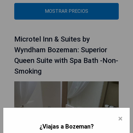
MOSTRAR PRECIOS
Microtel Inn & Suites by
Wyndham Bozeman: Superior
Queen Suite with Spa Bath -Non-
Smoking
×
¿Viajas a Bozeman?