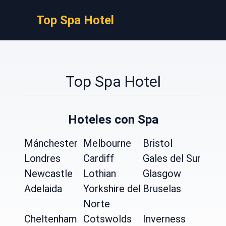
Top Spa Hotel
Top Spa Hotel
Hoteles con Spa
Mánchester
Melbourne
Bristol
Londres
Cardiff
Gales del Sur
Newcastle
Lothian
Glasgow
Adelaida
Yorkshire del
Bruselas
Norte
Cheltenham
Cotswolds
Inverness