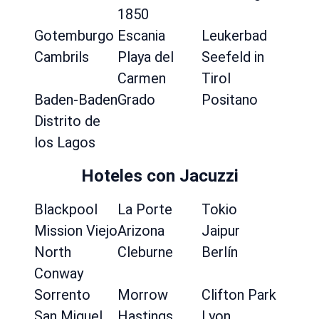
1850
Gotemburgo
Escania
Leukerbad
Cambrils
Playa del
Seefeld in
Carmen
Tirol
Baden-Baden
Grado
Positano
Distrito de
los Lagos
Hoteles con Jacuzzi
Blackpool
La Porte
Tokio
Mission Viejo
Arizona
Jaipur
North
Cleburne
Berlín
Conway
Sorrento
Morrow
Clifton Park
San Miguel
Hastings
Lyon