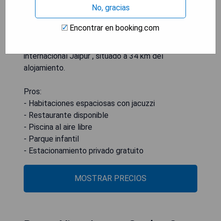
No, gracias
populares en la zona. El Palacio de la Ciudad se
encuentra a 22 km del resort Amrit Van Resort ,
Encontrar en booking.com
mientras que Jantar Mantar está a 22 km . El
aeropuerto más cercano es el aeropuerto
internacional Jaipur , situado a 34 km del
alojamiento.
Pros:
- Habitaciones espaciosas con jacuzzi
- Restaurante disponible
- Piscina al aire libre
- Parque infantil
- Estacionamiento privado gratuito
MOSTRAR PRECIOS