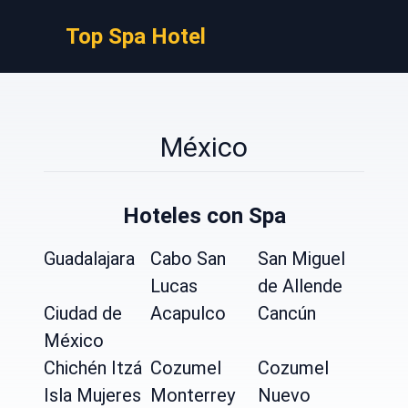
Top Spa Hotel
México
Hoteles con Spa
Guadalajara
Cabo San
San Miguel
Lucas
de Allende
Ciudad de
Acapulco
Cancún
México
Chichén Itzá
Cozumel
Cozumel
Isla Mujeres
Monterrey
Nuevo