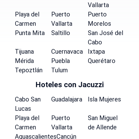
Vallarta
Playa del
Puerto
Puerto
Carmen
Vallarta
Morelos
Punta Mita
Saltillo
San José del
Cabo
Tijuana
Cuernavaca
Ixtapa
Mérida
Puebla
Querétaro
Tepoztlán
Tulum
Hoteles con Jacuzzi
Cabo San
Guadalajara
Isla Mujeres
Lucas
Playa del
Puerto
San Miguel
Carmen
Vallarta
de Allende
Aguascalientes
Cancún