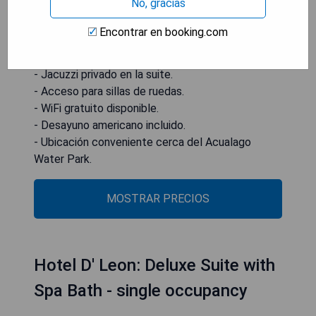
No, gracias
de suelo y bañera. Además, ofrece paredes
insonorizadas, una zona de estar con televisor de
Encontrar en booking.com
pantalla plana y un inodoro elevado.
- Jacuzzi privado en la suite.
- Acceso para sillas de ruedas.
- WiFi gratuito disponible.
- Desayuno americano incluido.
- Ubicación conveniente cerca del Acualago
Water Park.
MOSTRAR PRECIOS
Hotel D' Leon: Deluxe Suite with
Spa Bath - single occupancy