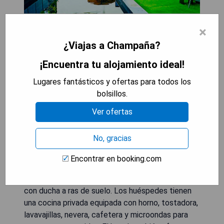
×
¿Viajas a Champaña?
¡Encuentra tu alojamiento ideal!
El Hotel Villa D'Aÿ-Champagne ofrece alojamiento
Lugares fantásticos y ofertas para todos los
en régimen de bed and breakfast en Épernay.
bolsillos.
Cuenta con una terraza y un jardín con barbacoa,
así como un parque infantil y conexión Wi-Fi
Ver ofertas
gratuita. Se ofrecerá una botella de champán para
cualquier reserva de más de 2 noches. La suite
No, gracias
climatizada cuenta con TV de pantalla plana con
servicios de transmisión My Canal y Netflix.
Encontrar en booking.com
También dispone de un patio privado. La
habitación tiene una cama doble y el baño cuenta
con ducha a ras de suelo. Los huéspedes tienen
una cocina privada equipada con horno, tostadora,
lavavajillas, nevera, cafetera y microondas para