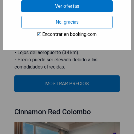
Pros:
Ver ofertas
- Hotel boutique con piscina infinita.
- Habitaciones con aire acondicionado.
No, gracias
- WiFi gratuito y recepción 24 horas.
- Restaurante que sirve cocina internacional.
Encontrar en booking.com
Cons:
- Lejos del aeropuerto (34 km).
- Precio puede ser elevado debido a las
comodidades ofrecidas.
MOSTRAR PRECIOS
Cinnamon Red Colombo