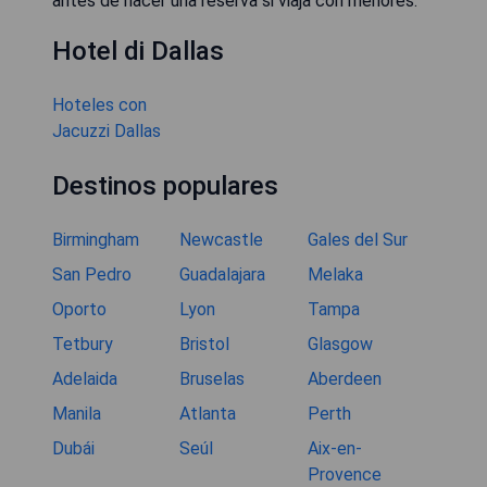
antes de hacer una reserva si viaja con menores.
Hotel di Dallas
Hoteles con
Jacuzzi Dallas
Destinos populares
Birmingham
Newcastle
Gales del Sur
San Pedro
Guadalajara
Melaka
Oporto
Lyon
Tampa
Tetbury
Bristol
Glasgow
Adelaida
Bruselas
Aberdeen
Manila
Atlanta
Perth
Dubái
Seúl
Aix-en-
Provence