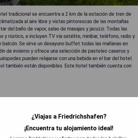
tel tradicional se encuentra a 2 km de la estación de tren de
limatizada al aire libre y vistas pintorescas de las montañas
utar del baño de vapor, salas de masajes y jacuzzi. Todas las
 rústico, e incluyen TV vía satélite, minibar, teléfono, radio y
n balcón. Se sirve un desayuno buffet todas las mañanas en
rdín de invierno y ofrece una selección de pasteles caseros y
huéspedes pueden relajarse con una bebida en el bar del hotel.
l sol también están disponibles. Este hotel también cuenta con
¿Viajas a Friedrichshafen?
RAR PRECIOS
¡Encuentra tu alojamiento ideal!