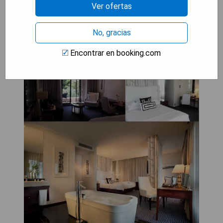
Ver ofertas
DAVINCI Hotel on Nelson
No, gracias
Mandela Square
Encontrar en booking.com