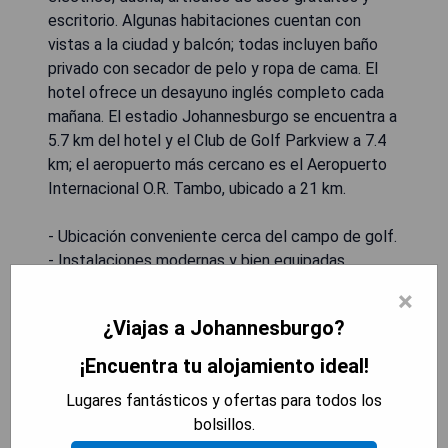
escritorio. Algunas habitaciones cuentan con
vistas a la ciudad y balcón; todas incluyen baño
privado con secador de pelo y ropa de cama. El
hotel ofrece un desayuno inglés completo cada
mañana. El estadio Johannesburgo se encuentra a
5.7 km del hotel y el Club de Golf Parkview a 7.4
km; el aeropuerto más cercano es el Aeropuerto
Internacional O.R. Tambo, ubicado a 21 km.
- Ubicación conveniente cerca del campo de golf.
- Instalaciones modernas y bien equipadas.
- Desayuno inglés completo incluido.
×
- Atención al cliente disponible las 24 horas.
¿Viajas a Johannesburgo?
- Estacionamiento privado gratuito para los
huéspedes.
¡Encuentra tu alojamiento ideal!
Lugares fantásticos y ofertas para todos los
MOSTRAR PRECIOS
bolsillos.