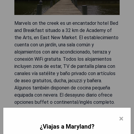
Marvels on the creek es un encantador hotel Bed
and Breakfast situado a 32 km de Academy of
the Arts, en East New Market. El establecimiento
cuenta con un jardín, una sala común y
alojamientos con aire acondicionado, terraza y
conexión WiFi gratuita. Todos los alojamientos
incluyen zona de estar, TV de pantalla plana con
canales vía satélite y baño privado con artículos
de aseo gratuitos, ducha, jacuzzi y bañera.
Algunos también disponen de cocina pequeña
equipada con nevera. El desayuno diario ofrece
opciones buffet o continental/inglés completo.
El área de bienestar del hotel cuenta con jacuzzi y
centro spa. Además, hay una barbacoa en el lugar
×
y se puede disfrutar de la pesca en las cercanías
¿Viajas a Maryland?
del Marvels on the creek. Federalsburg Marina se