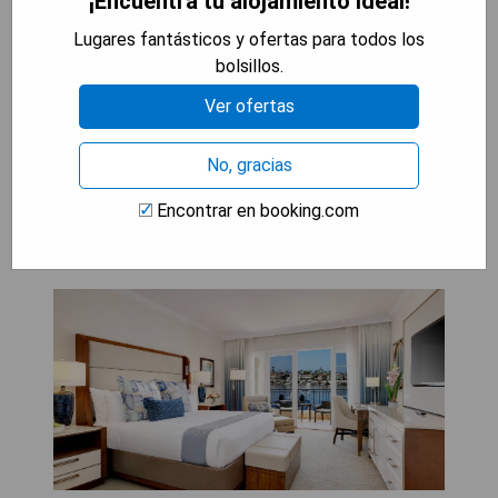
¡Encuentra tu alojamiento ideal!
- Oportunidades para actividades al aire libre y
ejercicio.
Lugares fantásticos y ofertas para todos los
- Ambiente relajante con opciones de spa
bolsillos.
disponibles.
Ver ofertas
MOSTRAR PRECIOS
No, gracias
Encontrar en booking.com
Balboa Bay Resort