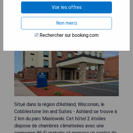
Cobblestone Inn and Suites -
Voir les offres
Ashland
Non merci
Rechercher sur booking.com
Situé dans la région d'Ashland, Wisconsin, le
Cobblestone Inn and Suites - Ashland se trouve à
2 km du parc Maslowski. Cet hôtel 2 étoiles
dispose de chambres climatisées avec une
connexion Wi-Fi gratuite et propose un centre de