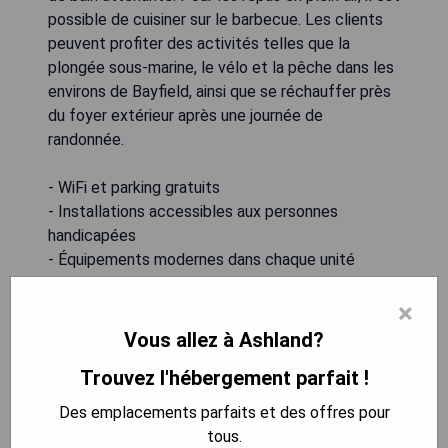
possible de cuisiner sur le barbecue. Les clients
peuvent profiter des activités telles que la
plongée sous-marine, le vélo et la pêche dans les
environs de Bayfield, ainsi que se réchauffer près
du foyer extérieur après une journée de
randonnée.
- WiFi et parking gratuits
- Installations accessibles aux personnes
handicapées
- Équipements modernes dans chaque unité
- Activités variées disponibles à proximité
×
- Ambiance conviviale avec foyer extérieur
Vous allez à Ashland?
VÉRIFIEZ LA DISPONIBILITÉ
Trouvez l'hébergement parfait !
Des emplacements parfaits et des offres pour
tous.