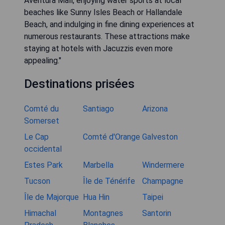
Aventura Mall, enjoying water sports at local
beaches like Sunny Isles Beach or Hallandale
Beach, and indulging in fine dining experiences at
numerous restaurants. These attractions make
staying at hotels with Jacuzzis even more
appealing."
Destinations prisées
Comté du
Santiago
Arizona
Somerset
Le Cap
Comté d'Orange
Galveston
occidental
Estes Park
Marbella
Windermere
Tucson
Île de Ténérife
Champagne
Île de Majorque
Hua Hin
Taipei
Himachal
Montagnes
Santorin