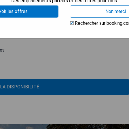
Des emplacements parfaits et des offres pour tous.
rant principal primé d'une étoile Michelin, Hrishi. Toutes les
yant un accès direct aux jardins. Le Gilpin Lake House propose 6
Voir les offres
Non merci
. L'hôtel dispose de deux restaurants sur place. Les plats
avec une touche asiatique. Gilpin Spice offre une autre option
Rechercher sur booking.c
venus de toute la sous-continent indien.
res
 LA DISPONIBILITÉ