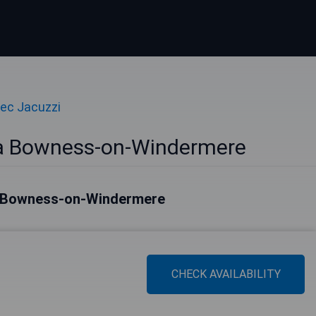
vec Jacuzzi
 à Bowness-on-Windermere
 à Bowness-on-Windermere
CHECK AVAILABILITY