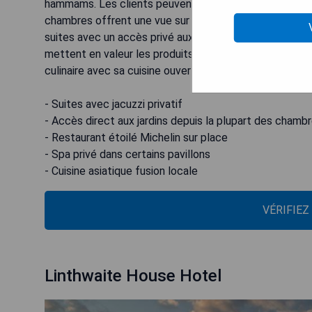
hammams. Les clients peuvent choisir de dîner au restau
chambres offrent une vue sur le Lakeland, la plupart a
suites avec un accès privé aux jardins, au lac et au spa
mettent en valeur les produits locaux du Lake District 
culinaire avec sa cuisine ouverte proposant des repas 
- Suites avec jacuzzi privatif
- Accès direct aux jardins depuis la plupart des chamb
- Restaurant étoilé Michelin sur place
- Spa privé dans certains pavillons
- Cuisine asiatique fusion locale
VÉRIFIEZ
Linthwaite House Hotel