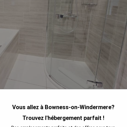
Vous allez à Bowness-on-Windermere?
ne raffinée et des suites somptueuses, au cœur du paysage du
 à plus de 2 kilomètres. Les suites disposent de leur propre
Trouvez l'hébergement parfait !
s spa privées, notamment des douches à effet pluie et des