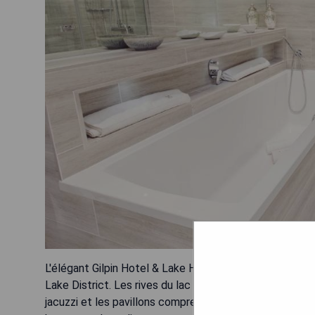
L'élégant Gilpin Hotel & Lake House propose une cuisi
Lake District. Les rives du lac Windermere sont à peine
jacuzzi et les pavillons comprennent des installation