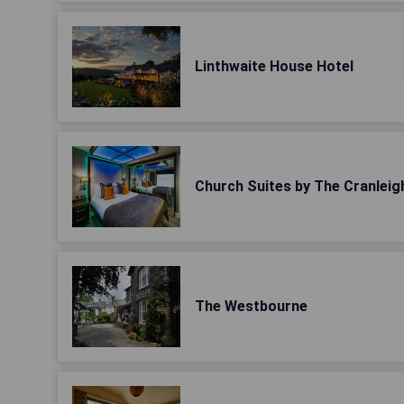
Linthwaite House Hotel
Church Suites by The Cranleig
The Westbourne