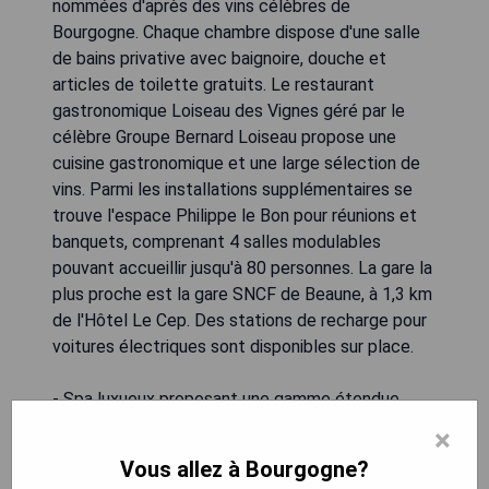
nommées d'après des vins célèbres de
Bourgogne. Chaque chambre dispose d'une salle
de bains privative avec baignoire, douche et
articles de toilette gratuits. Le restaurant
gastronomique Loiseau des Vignes géré par le
célèbre Groupe Bernard Loiseau propose une
cuisine gastronomique et une large sélection de
vins. Parmi les installations supplémentaires se
trouve l'espace Philippe le Bon pour réunions et
banquets, comprenant 4 salles modulables
pouvant accueillir jusqu'à 80 personnes. La gare la
plus proche est la gare SNCF de Beaune, à 1,3 km
de l'Hôtel Le Cep. Des stations de recharge pour
voitures électriques sont disponibles sur place.
- Spa luxueux proposant une gamme étendue
- Chambres climatisées meublées d'antiquités
×
- Restaurant gastronomique offrant une cuisine
Vous allez à Bourgogne?
raffinée