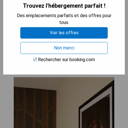
- Espace événementiel moderne pour réunions ou
Trouvez l'hébergement parfait !
banquets
Des emplacements parfaits et des offres pour
- Proximité pratique avec la gare SNCF
tous.
permettant un accès aisé
Voir les offres
VÉRIFIEZ LA DISPONIBILITÉ
Non merci
Rechercher sur booking.com
Les Nomades Beaune