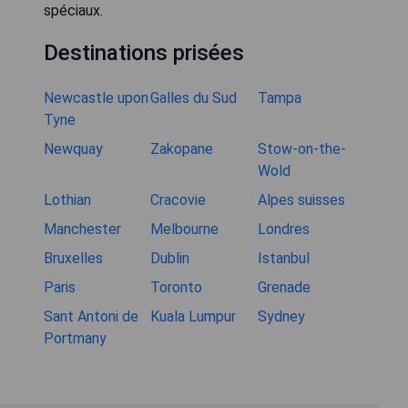
spéciaux.
Destinations prisées
Newcastle upon
Galles du Sud
Tampa
Tyne
Newquay
Zakopane
Stow-on-the-
Wold
Lothian
Cracovie
Alpes suisses
Manchester
Melbourne
Londres
Bruxelles
Dublin
Istanbul
Paris
Toronto
Grenade
Sant Antoni de
Kuala Lumpur
Sydney
Portmany