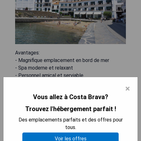
Avantages:
- Magnifique emplacement en bord de mer
- Spa moderne et relaxant
- Personnel amical et serviable
- Grande variété d'activités proposées
×
Vous allez à Costa Brava?
Inconvénients:
- Prix élevés
Trouvez l'hébergement parfait !
- Peut être bruyant pendant la haute saison.
Des emplacements parfaits et des offres pour
tous.
VÉRIFIEZ LA DISPONIBILITÉ
Voir les offres