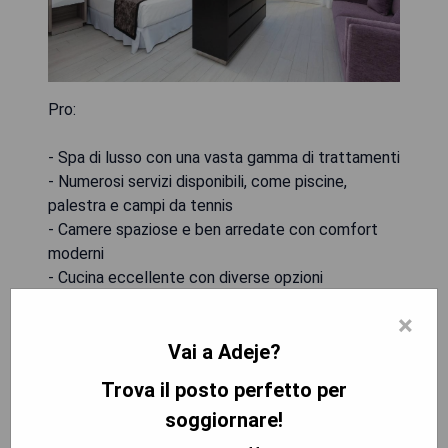
Pro:
- Spa di lusso con una vasta gamma di trattamenti
- Numerosi servizi disponibili, come piscine,
palestra e campi da tennis
- Camere spaziose e ben arredate con comfort
moderni
- Cucina eccellente con diverse opzioni
gastronomiche
×
Vai a Adeje?
Contro:
Trova il posto perfetto per
- Possibile sovraffollamento in alta stagione
soggiornare!
- Alcuni ospiti hanno lamentato problemi di
manutenzione delle camere