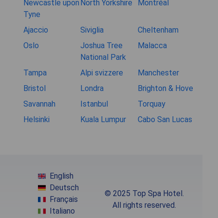
Newcastle upon
North Yorkshire
Montréal
Tyne
Ajaccio
Siviglia
Cheltenham
Oslo
Joshua Tree
Malacca
National Park
Tampa
Alpi svizzere
Manchester
Bristol
Londra
Brighton & Hove
Savannah
Istanbul
Torquay
Helsinki
Kuala Lumpur
Cabo San Lucas
English
Deutsch
© 2025 Top Spa Hotel.
Français
All rights reserved.
Italiano