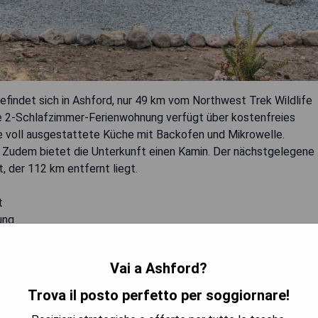
befindet sich in Ashford, nur 49 km vom Northwest Trek Wildlife
Die 2-Schlafzimmer-Ferienwohnung verfügt über kostenfreies
 voll ausgestattete Küche mit Backofen und Mikrowelle.
 Zudem bietet die Unterkunft einen Kamin. Der nächstgelegene
, der 112 km entfernt liegt.
t
ung
Vai a Ashford?
Trova il posto perfetto per soggiornare!
TRA I PREZZI