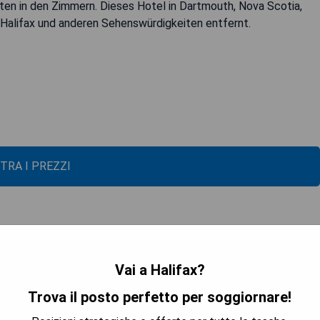
ten in den Zimmern. Dieses Hotel in Dartmouth, Nova Scotia,
n Halifax und anderen Sehenswürdigkeiten entfernt.
TRA I PREZZI
cutive Suite, 1 King Bed, Sofa Bed
Vai a Halifax?
Trova il posto perfetto per soggiornare!