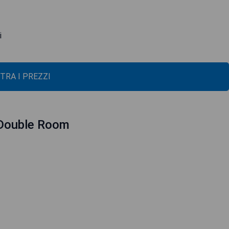
i
TRA I PREZZI
r Double Room