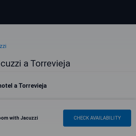
zzi
cuzzi a Torrevieja
 hotel a Torrevieja
oom with Jacuzzi
CHECK AVAILABILITY