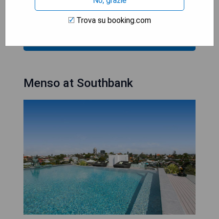
No, grazie
idromassaggio specificamente nel testo
Trova su booking.com
MOSTRA I PREZZI
Menso at Southbank