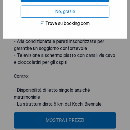
Pro:
No, grazie
- Vasca idromassaggio come elemento distintivo
Trova su booking.com
della stanza
- Prodotti da bagno gratuiti
- Aria condizionata e pareti insonorizzate per
garantire un soggiorno confortevole
- Televisione a schermo piatto con canali via cavo
e cioccolatini per gli ospiti
Contro:
- Disponibilità di letto singolo anziché
matrimoniale
- La struttura dista 6 km dal Kochi Biennale
MOSTRA I PREZZI