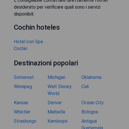
È consigliabile contattare direttamente l'hotel
desiderato per verificare quali sono i servizi
disponibili.
Cochin hoteles
Hotel con Spa
Cochin
Destinazioni popolari
Somerset
Michigan
Oklahoma
Winnipeg
Walt Disney
Cali
World
Kansas
Denver
Ocean City
Whistler
Marbella
Bologna
Strasburgo
Kamloops
Antigua
Guatemala