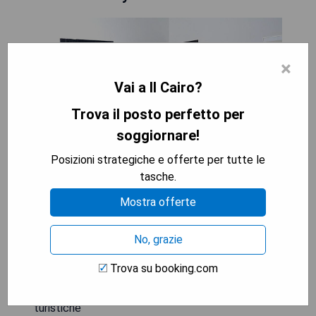
×
Vai a Il Cairo?
Trova il posto perfetto per
soggiornare!
Posizioni strategiche e offerte per tutte le
tasche.
Mostra offerte
**Pro:**
No, grazie
- Balcone privato con vista panoramica
- Jacuzzi in camera
Trova su booking.com
- Design moderno e elegante
- Posizione centrale vicino alle attrazioni
turistiche