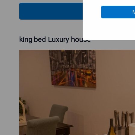
MOS
M
king bed Luxury house