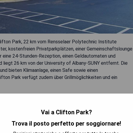
lifton Park, 22 km vom Rensselaer Polytechnic Institute
ter, kostenfreien Privatparkplätzen, einer Gemeinschaftslounge
er eine 24-Stunden-Rezeption, einen Geldautomaten und
 liegt 26 km von der University of Albany-SUNY entfernt. Die
und bieten Klimaanlage, einen Safe sowie einen
fton Park verfügt zudem über Grillmöglichkeiten und ein
Vai a Clifton Park?
Trova il posto perfetto per soggiornare!