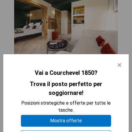
×
- Ristorante Michelin 2 stelle
Vai a Courchevel 1850?
- Posizione nel cuore di Courchevel
- Camere in stile montano e contemporaneo
Trova il posto perfetto per
- Accesso a piscina, bagno turco e sauna
soggiornare!
- Varie trattamenti di bellezza e massaggi
disponibili
Posizioni strategiche e offerte per tutte le
tasche.
Cons:
Mostra offerte
- Può essere costoso
- La connessione WiFi potrebbe non essere