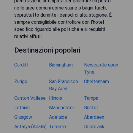
prenotazione anticipata per garantire un posto
nelle aree comuni come saune o bagni turchi,
soprattutto durante i periodi di alta stagione. È
sempre consigliabile controllare con l'hotel
specifico riguardo alle politiche e ai requisiti
relativi all'util
Destinazioni popolari
Cardiff
Birmingham
Newcastle upon
Tyne
Zurigo
San Francisco
Cheltenham
Bay Area
Canton Vallese
Illinois
Tampa
Lothian
Manchester
Bristol
Glasgow
Adelaide
Aberdeen
Antalya (Adalia)
Toronto
Dubrovnik