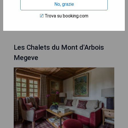
No, grazie
stabile
Trova su booking.com
MOSTRA I PREZZI
Les Chalets du Mont d'Arbois
Megeve