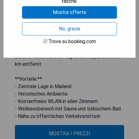
tasche.
Schreibtisch mit Smart-TV und Internetzugang
sowie Bademäntel und Hausschuhe für die Gäste.
Mostra offerte
Zu den Annehmlichkeiten des Hotels gehören ein
italienisches Restaurant sowie ein
No, grazie
Wellnessbereich mit Sauna und türkischem Bad.
Trova su booking.com
Es stehen fünf Exekutivebenen zur Verfügung,
und die U-Bahn verbindet Sie bequem mit dem
Bahnhof Cadorna. Der Flughafen Malpensa ist 50
km entfernt.
**Vorteile:**
- Zentrale Lage in Mailand
- Historisches Ambiente
- Kostenfreies WLAN in allen Zimmern
- Wellnessbereich mit Sauna und türkischem Bad
- Nähe zu öffentlichen Verkehrsmitteln
MOSTRA I PREZZI