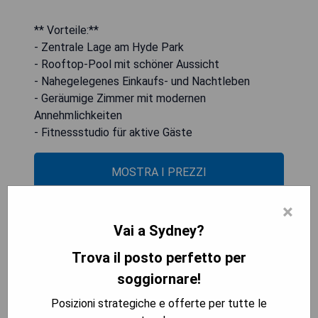
** Vorteile:**
- Zentrale Lage am Hyde Park
- Rooftop-Pool mit schöner Aussicht
- Nahegelegenes Einkaufs- und Nachtleben
- Geräumige Zimmer mit modernen
Annehmlichkeiten
- Fitnessstudio für aktive Gäste
MOSTRA I PREZZI
×
Vai a Sydney?
Sofitel Sydney Wentworth
Trova il posto perfetto per
soggiornare!
Posizioni strategiche e offerte per tutte le