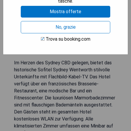
tasche.
Mostra offerte
No, grazie
Trova su booking.com
Im Herzen des Sydney CBD gelegen, bietet das
historische Sofitel Sydney Wentworth stilvolle
Unterkünfte mit Flachbild-Kabel-TV. Das Hotel
verfügt über ein französisches Brasserie-
Restaurant, eine modische Bar und ein
Fitnesscenter. Die luxuriösen Marmorbadezimmer
sind mit flauschigen Bademänteln ausgestattet.
Den Gästen steht im gesamten Hotel
kostenloses WLAN zur Verfügung. Alle
klimatisierten Zimmer umfassen eine Minibar auf