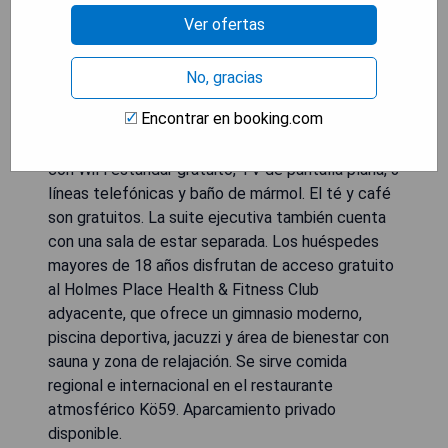
Ver ofertas
El hotel Hotel Kö59 Düsseldorf está ubicado en
la exclusiva calle comercial Königsallee en
Düsseldorf. Ofrece un amplio club de salud,
No, gracias
cocina creativa y habitaciones insonorizadas con
Encontrar en booking.com
una decoración elegante. Las espaciosas
habitaciones del Hotel Kö59 Düsseldorf cuentan
con WiFi estándar gratuito, TV de pantalla plana, 3
líneas telefónicas y baño de mármol. El té y café
son gratuitos. La suite ejecutiva también cuenta
con una sala de estar separada. Los huéspedes
mayores de 18 años disfrutan de acceso gratuito
al Holmes Place Health & Fitness Club
adyacente, que ofrece un gimnasio moderno,
piscina deportiva, jacuzzi y área de bienestar con
sauna y zona de relajación. Se sirve comida
regional e internacional en el restaurante
atmosférico Kö59. Aparcamiento privado
disponible.