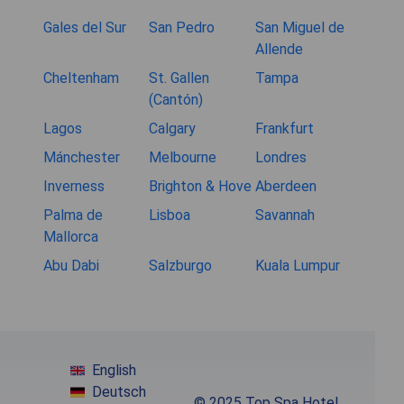
Gales del Sur
San Pedro
San Miguel de
Allende
Cheltenham
St. Gallen
Tampa
(Cantón)
Lagos
Calgary
Frankfurt
Mánchester
Melbourne
Londres
Inverness
Brighton & Hove
Aberdeen
Palma de
Lisboa
Savannah
Mallorca
Abu Dabi
Salzburgo
Kuala Lumpur
English
Deutsch
© 2025 Top Spa Hotel.