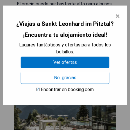
- El precio puede ser bastante alto para algunos
viajeros.
×
- La ubicación remota puede dificultar el acceso a
¿Viajas a Sankt Leonhard im Pitztal?
otras atracciones turísticas.
¡Encuentra tu alojamiento ideal!
MOSTRAR PRECIOS
Lugares fantásticos y ofertas para todos los
bolsillos.
Ver ofertas
Schlosshotel Fiss
No, gracias
Encontrar en booking.com